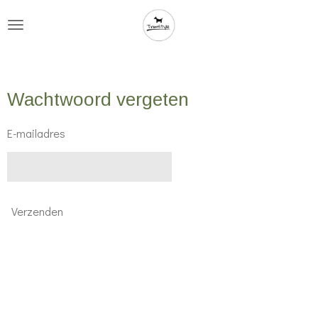
Ga
direct
naar
de
Wachtwoord vergeten
hoofdinhoud
E-mailadres
Verzenden